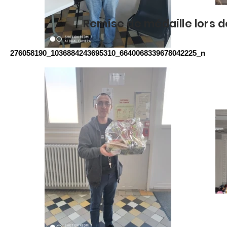
Remise de médaille lors d
276058190_1036884243695310_6640068339678042225_n